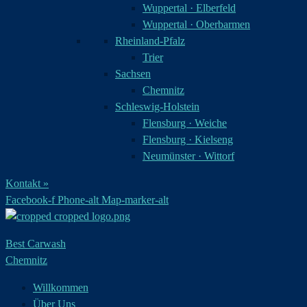
Wuppertal · Elberfeld
Wuppertal · Oberbarmen
Rheinland-Pfalz
Trier
Sachsen
Chemnitz
Schleswig-Holstein
Flensburg · Weiche
Flensburg · Kielseng
Neumünster · Wittorf
Kontakt »
Facebook-f
Phone-alt
Map-marker-alt
Best Carwash
Chemnitz
Willkommen
Über Uns