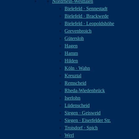
Nordrhein-Westfalen
Bielefeld · Sennestadt
Bielefeld · Brackwede
Bielefeld · Leopoldshöhe
Grevenbroich
Gütersloh
Hagen
Hamm
Hilden
Köln · Wahn
Kreuztal
Remscheid
Rheda-Wiedenbrück
Iserlohn
Lüdenscheid
Siegen · Geisweid
Siegen · Eiserfelder Str.
Troisdorf · Spich
Werl